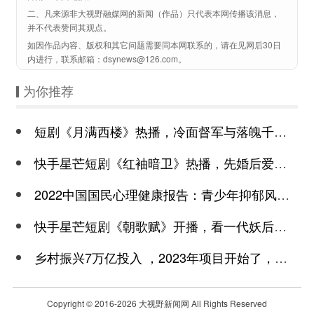
二、凡来源非大视野融媒网的新闻（作品）只代表本网传播该消息，
并不代表赞同其观点。
如因作品内容、版权和其它问题需要同本网联系的，请在见网后30日
内进行，联系邮箱：dsynews@126.com。
为你推荐
短剧《月满西楼》热播，冷面督军与落魄千金谱写民国传奇
快手星芒短剧《红袖暗卫》热播，先婚后爱诠释别样浪漫
2022中国国民心理健康报告：青少年抑郁风险高于成年
快手星芒短剧《朝歌赋》开播，看一代妖后与心机皇上极限拉扯
乡村振兴7万亿投入 ，2023年项目开始了，总有一个适合你
Copyright © 2016-
2026 大视野新闻网 All Rights Reserved