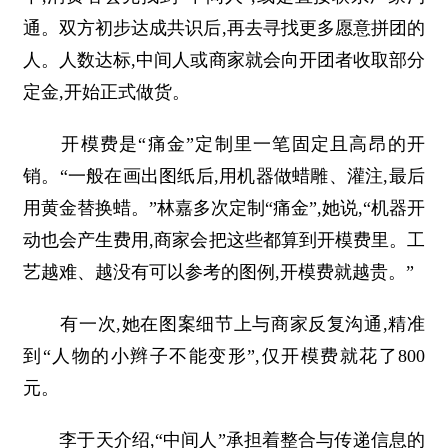
通。双方初步达成共识后,再去寻找更多愿意拼团的
人。人数达标,中间人或商家就会向开团者收取部分
定金,开始正式做货。
开模费是“痛金”定制里一笔固定且高昂的开
销。“一般在画出图纸后,用机器做蜡雕、灌注,最后
用黄金替换蜡。”林嘉多次定制“痛金”,她说,“机器开
动也会产生费用,商家会把这些都算到开模费里。工
艺越难、越没有可以参考的图例,开模费就越贵。”
有一次,她在图案细节上与商家反复沟通,精准
到“人物的小辫子不能变形”,仅开模费就花了800
元。
李于天介绍,“中间人”承担着整合与传递信息的