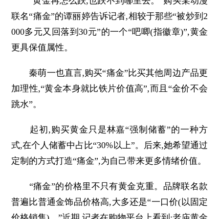
“黄金再怎么跌,也跌不到哪里去。”购买某动漫
联名“痛金”的谭丽婷告诉记者,相较于那些“被炒到2
000多元又回落到30元”的一个“吧唧(指徽章)”,黄金
更具保值属性。
秦萌一也直言,购买“痛金”比买其他周边产品更
加理性,“黄金本身就比铁片价值高”,而且“金价不会
跳水”。
起初,购买黄金只是林嘉“强制储蓄”的一种方
式,在个人储蓄中占比“30%以上”。后来,她希望通过
定制的方式打造“痛金”,为自己带来更多情绪价值。
“痛金”的价格里不只有黄金克重。品牌联名款
普遍比普通金饰品价格高,大多还是“一口价(以固定
价格销售)。”近期,记者在购物平台上看到:老庙黄金