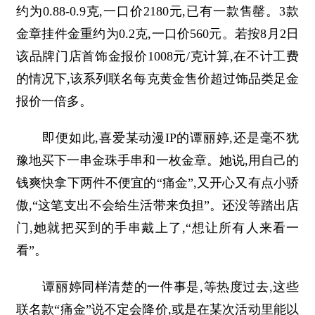
约为0.88-0.9克,一口价2180元,已有一款售罄。3款
金章挂件金重约为0.2克,一口价560元。若按8月2日
该品牌门店首饰金报价1008元/克计算,在不计工费
的情况下,该系列联名每克黄金售价超过饰品类足金
报价一倍多。
即便如此,喜爱某动漫IP的谭丽婷,还是毫不犹
豫地买下一串金珠手串和一枚金章。她说,用自己的
钱爽快拿下两件不便宜的“痛金”,又开心又有点小骄
傲,“这笔支出不会给生活带来负担”。还没等踏出店
门,她就把买到的手串戴上了,“想让所有人来看一
看”。
谭丽婷同样清楚的一件事是,等热度过去,这些
联名款“痛金”说不定会降价,或是在某次活动里能以