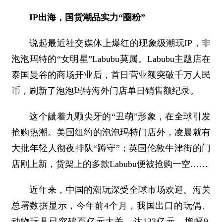
IP出海，国货潮品实力“圈粉”
说起最近社交媒体上爆红的现象级潮玩IP，非
泡泡玛特的“女明星”Labubu莫属。Labubu主题店在
泰国曼谷的商场开业后，首日营业额突破千万人民
币，刷新了泡泡玛特海外门店单日销售额纪录。
这个龇着九颗尖牙的“丑萌”形象，在全球引发
抢购热潮。美国纽约的泡泡玛特门店外，凌晨就有
大批年轻人彻夜排队“蹲守”；英国伦敦牛津街的门
店刚上新，货架上的多款Labubu便被抢购一空……
近年来，中国的潮玩深受全球市场欢迎。海关
总署数据显示，今年前4个月，我国出口的玩偶、
动物玩具已突破百亿元大关，达133亿元，增幅9.