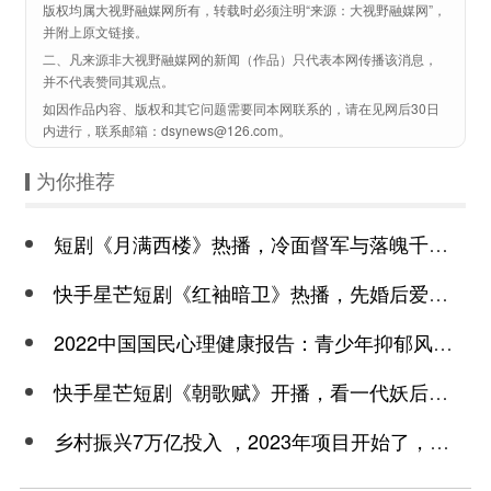
版权均属大视野融媒网所有，转载时必须注明“来源：大视野融媒网”，
并附上原文链接。
二、凡来源非大视野融媒网的新闻（作品）只代表本网传播该消息，
并不代表赞同其观点。
如因作品内容、版权和其它问题需要同本网联系的，请在见网后30日
内进行，联系邮箱：dsynews@126.com。
为你推荐
短剧《月满西楼》热播，冷面督军与落魄千金谱写民国传奇
快手星芒短剧《红袖暗卫》热播，先婚后爱诠释别样浪漫
2022中国国民心理健康报告：青少年抑郁风险高于成年
快手星芒短剧《朝歌赋》开播，看一代妖后与心机皇上极限拉扯
乡村振兴7万亿投入 ，2023年项目开始了，总有一个适合你