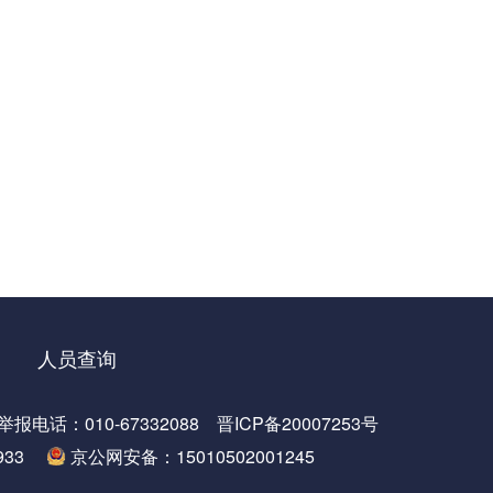
人员查询
：010-67332088
晋ICP备20007253号
33
京公网安备：15010502001245