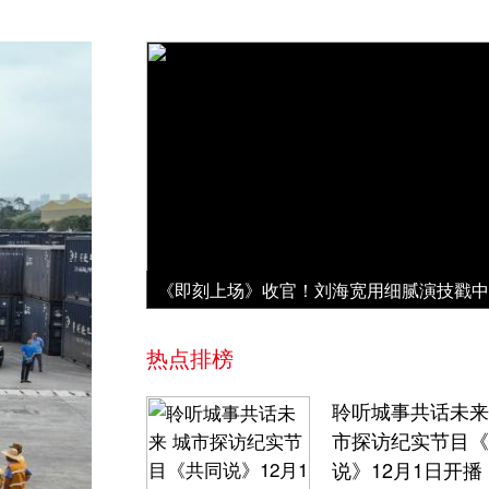
热点排榜
聆听城事共话未来
市探访纪实节目《
说》12月1日开播