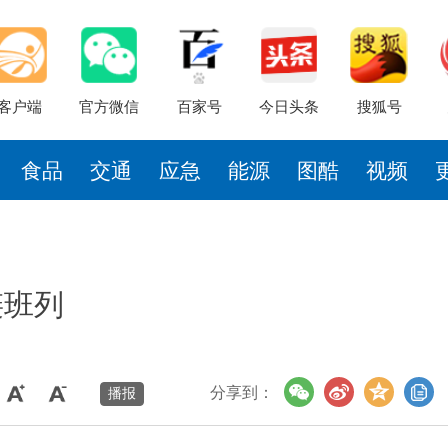
客户端
官方微信
百家号
今日头条
搜狐号
食品
交通
应急
能源
图酷
视频
链班列
分享到：