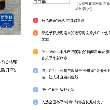
（大视野新闻网讯 贾
城市探访纪 ......
特色果蔬“铺就”增收致富路
1
邓超予获授海南自贸港琼海文旅推广大使 
2
文旅
“Her Voice·非凡声浪演唱会”新闻发布会 
3
音乐季华彩序章
将经马鞍
四川江油：构建产教融合“全链条” 让专业
路升至9
4
链，让人才直达岗位线
“鹿乡”春早 沃野更新
5
入选全国冬季“村晚” 前郭县长龙村火了
6