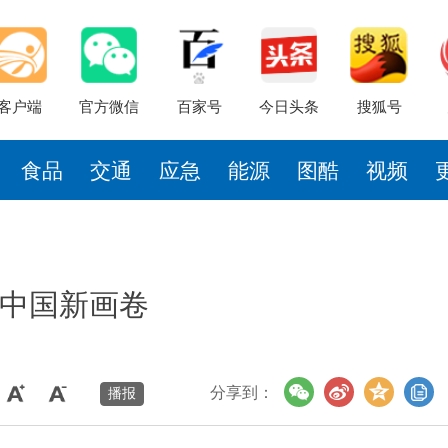
客户端
官方微信
百家号
今日头条
搜狐号
食品
交通
应急
能源
图酷
视频
中国新画卷
分享到：