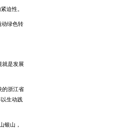
的紧迫性。
撬动绿色转
境就是发展
映的浙江省
得以生动践
山银山，