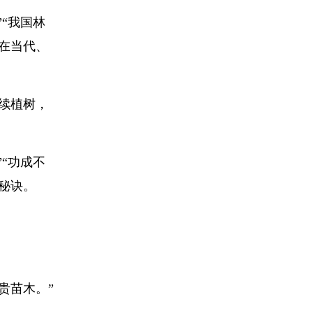
“我国林
在当代、
续植树，
“功成不
秘诀。
贵苗木。”