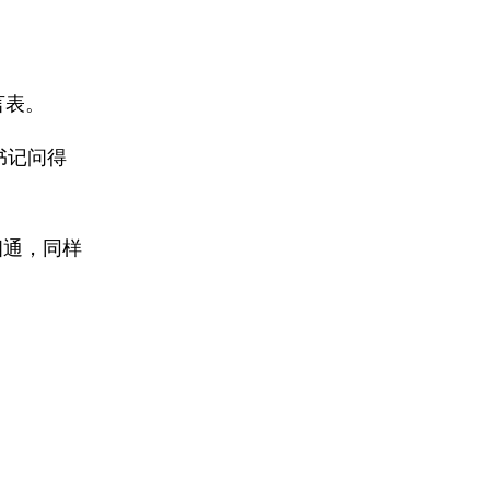
言表。
书记问得
相通，同样