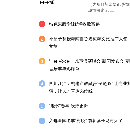
（大视野新闻网讯 贾
城市探访纪 ......
特色果蔬“铺就”增收致富路
1
邓超予获授海南自贸港琼海文旅推广大使 
2
文旅
“Her Voice·非凡声浪演唱会”新闻发布会 
3
音乐季华彩序章
四川江油：构建产教融合“全链条” 让专业
4
链，让人才直达岗位线
“鹿乡”春早 沃野更新
5
入选全国冬季“村晚” 前郭县长龙村火了
6