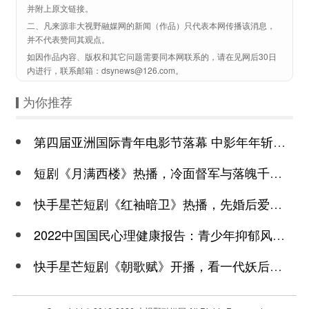
并附上原文链接。
二、凡来源非大视野融媒网的新闻（作品）只代表本网传播该消息，
并不代表赞同其观点。
如因作品内容、版权和其它问题需要同本网联系的，请在见网后30日
内进行，联系邮箱：dsynews@126.com。
为你推荐
第四届亚洲国际青年电影节落幕 中影年年斩获颇丰
短剧《月满西楼》热播，冷面督军与落魄千金谱写民国传奇
快手星芒短剧《红袖暗卫》热播，先婚后爱诠释别样浪漫
2022中国国民心理健康报告：青少年抑郁风险高于成年
快手星芒短剧《朝歌赋》开播，看一代妖后与心机皇上极限拉扯