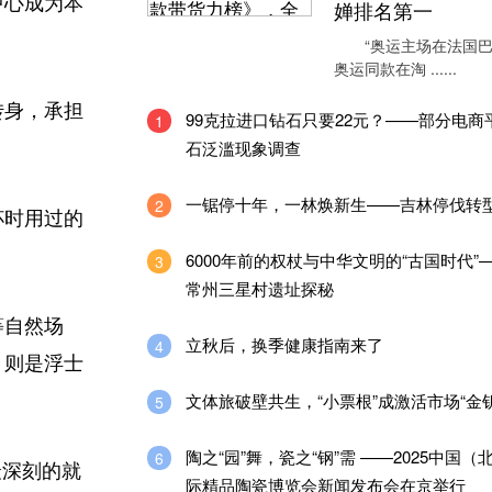
中心成为本
婵排名第一
“奥运主场在法国巴
奥运同款在淘 ......
转身，承担
99克拉进口钻石只要22元？——部分电商
1
石泛滥现象调查
一锯停十年，一林焕新生——吉林停伐转
2
杯时用过的
6000年前的权杖与中华文明的“古国时代”
3
常州三星村遗址探秘
等自然场
立秋后，换季健康指南来了
4
，则是浮士
文体旅破壁共生，“小票根”成激活市场“金钥
5
陶之“园”舞，瓷之“钢”需 ——2025中国（
6
最深刻的就
际精品陶瓷博览会新闻发布会在京举行