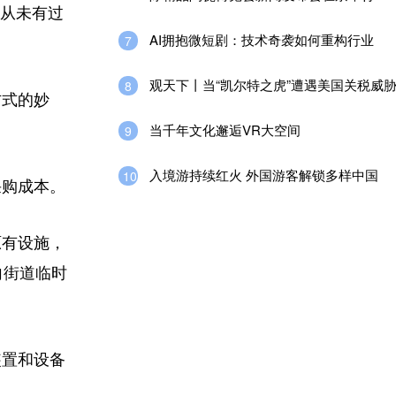
她从未有过
AI拥抱微短剧：技术奇袭如何重构行业
7
观天下丨当“凯尔特之虎”遭遇美国关税威
8
方式的妙
当千年文化邂逅VR大空间
9
入境游持续红火 外国游客解锁多样中国
10
采购成本。
原有设施，
向街道临时
装置和设备