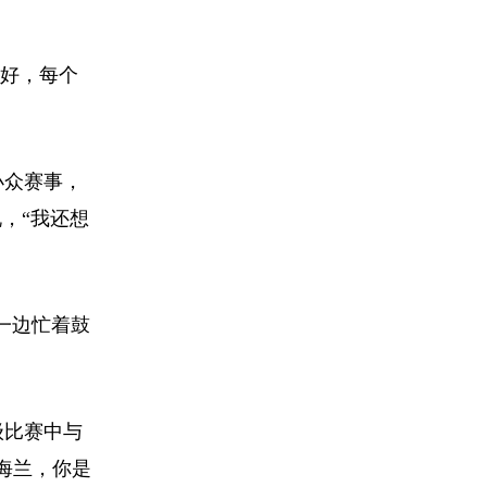
好，每个
小众赛事，
，“我还想
一边忙着鼓
级比赛中与
海兰，你是