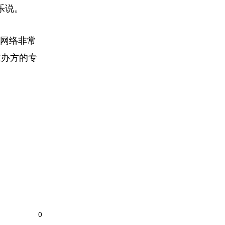
乐说。
网络非常
主办方的专
0