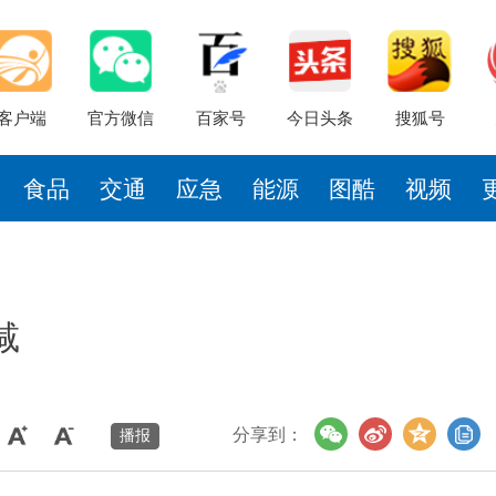
客户端
官方微信
百家号
今日头条
搜狐号
食品
交通
应急
能源
图酷
视频
减
分享到：