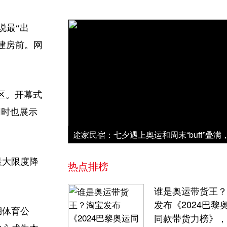
说最“出
建房前。网
区。开幕式
同时也展示
最大限度降
热点排榜
谁是奥运带货王？
发布《2024巴黎
湖体育公
同款带货力榜》，