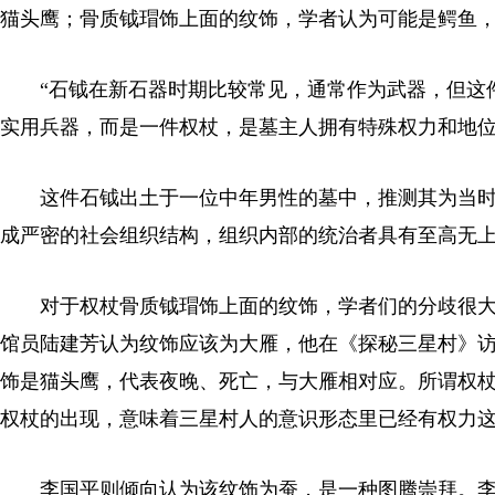
猫头鹰；骨质钺瑁饰上面的纹饰，学者认为可能是鳄鱼
“石钺在新石器时期比较常见，通常作为武器，但这件
实用兵器，而是一件权杖，是墓主人拥有特殊权力和地位
这件石钺出土于一位中年男性的墓中，推测其为当时
成严密的社会组织结构，组织内部的统治者具有至高无
对于权杖骨质钺瑁饰上面的纹饰，学者们的分歧很大
馆员陆建芳认为纹饰应该为大雁，他在《探秘三星村》访
饰是猫头鹰，代表夜晚、死亡，与大雁相对应。所谓权杖
权杖的出现，意味着三星村人的意识形态里已经有权力
李国平则倾向认为该纹饰为蚕，是一种图腾崇拜。李