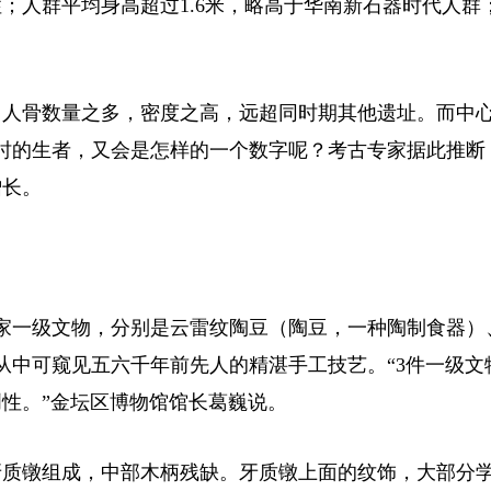
人群平均身高超过1.6米，略高于华南新石器时代人群
具，人骨数量之多，密度之高，远超同时期其他遗址。而中
时的生者，又会是怎样的一个数字呢？考古专家据此推断
增长。
一级文物，分别是云雷纹陶豆（陶豆，一种陶制食器）
从中可窥见五六千年前先人的精湛手工技艺。“3件一级文
性。”金坛区博物馆馆长葛巍说。
质镦组成，中部木柄残缺。牙质镦上面的纹饰，大部分