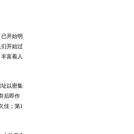
，已开始明
人们开始过
，丰富着人
房址以密集
弃后即作
欠佳；第1