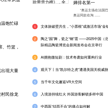
婵排名第一
“奥运主场在法国巴
奥运同款在淘 ......
为温饱忙碌
文体旅破壁共生，“小票根”成激活市场“金钥
1
陶之“园”舞，瓷之“钢”需 ——2025中国（
2
际精品陶瓷博览会新闻发布会在京举行
席、竹篮，
AI拥抱微短剧：技术奇袭如何重构行业
3
观天下丨当“凯尔特之虎”遭遇美国关税威
4
就出现大量
当千年文化邂逅VR大空间
5
入境游持续红火 外国游客解锁多样中国
被村民徐龙
6
中西医“结而不合”的痛点如何解
7