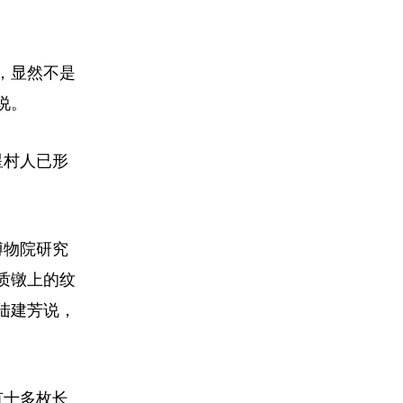
，显然不是
说。
星村人已形
博物院研究
质镦上的纹
陆建芳说，
有十多枚长