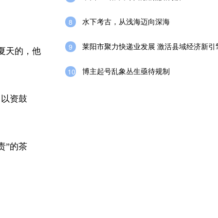
水下考古，从浅海迈向深海
8
莱阳市聚力快递业发展 激活县域经济新引
9
夏天的，他
博主起号乱象丛生亟待规制
10
，以资鼓
责”的茶