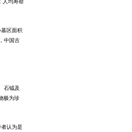
；人均寿命
心墓区面积
，中国古
、石钺及
物极为珍
学者认为是