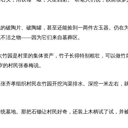
源的破陶片、破陶罐，甚至还能捡到一两件古玉器。仍在
成不洁之物——因为它们来自墓葬区。
大竹园是村里的集体资产，竹子长得特别粗壮，可以做竹
岁的村民张春梅说。
记张齐孝组织村民在竹园开挖沟渠排水。深挖一米左右，
统墓地。那把石锄让村民好奇，还装上木柄试了试，并