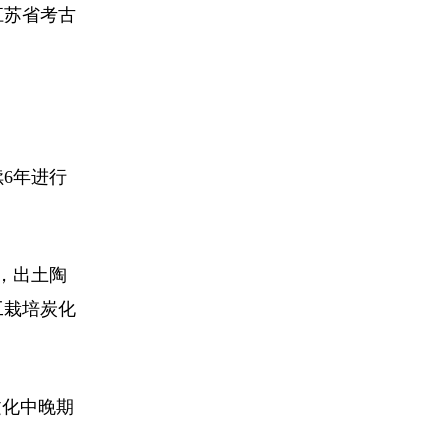
江苏省考古
6年进行
，出土陶
工栽培炭化
文化中晚期