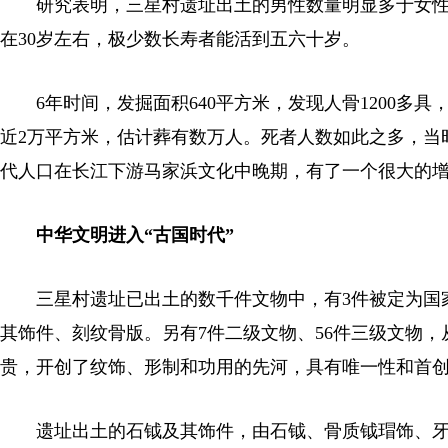
研究表明，三星村遗址出土的男性数量明显多于女性；
在30岁左右，极少数长寿者能活到五六十岁。
6年时间，发掘面积640平方米，发现人骨1200多
近2万平方米，估计葬有数万人。死者人数如此之多，当
代人口在长江下游马家浜文化中晚期，有了一个很大的
中华文明进入“古国时代”
三星村遗址已出土的数千件文物中，有3件被定为国家
其饰件、刻纹骨版。另有7件二级文物、56件三级文物，
贵，开创了纹饰、形制和功用的先河，具有唯一性和首创
遗址出土的石钺及其饰件，由石钺、骨质钺瑁饰、牙