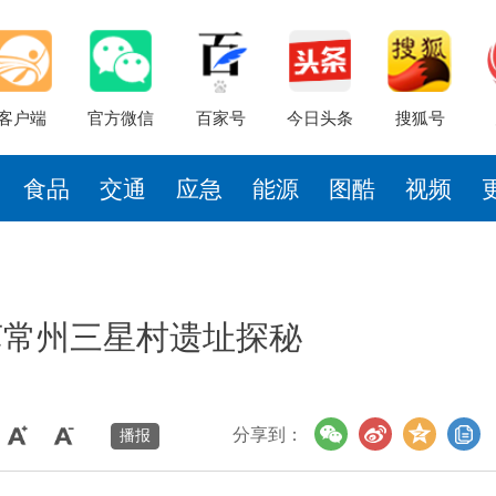
客户端
官方微信
百家号
今日头条
搜狐号
食品
交通
应急
能源
图酷
视频
苏常州三星村遗址探秘
分享到：