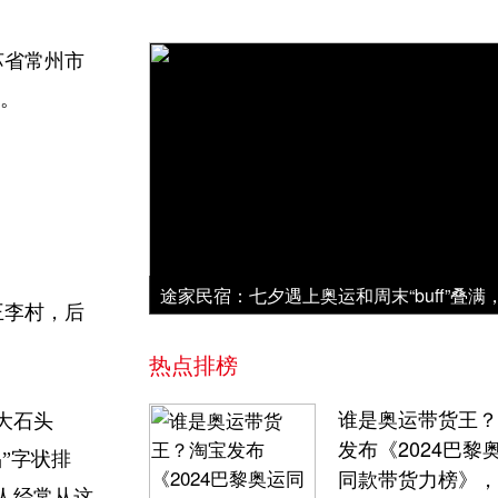
苏省常州市
前。
王李村，后
热点排榜
谁是奥运带货王？
大石头
发布《2024巴黎
”字状排
同款带货力榜》，
人经常从这