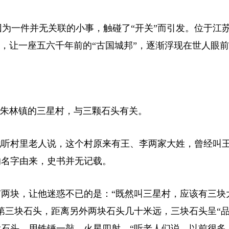
为一件并无关联的小事，触碰了“开关”而引发。位于江
”，让一座五六千年前的“古国城邦”，逐渐浮现在世人眼
朱林镇的三星村，与三颗石头有关。
他听村里老人说，这个村原来有王、李两家大姓，曾经叫
的名字由来，史书并无记载。
块，让他迷惑不已的是：“既然叫三星村，应该有三块
了第三块石头，距离另外两块石头几十米远，三块石头呈“品
石头，用铁锤一敲，火星四射。“听老人们说，以前很多