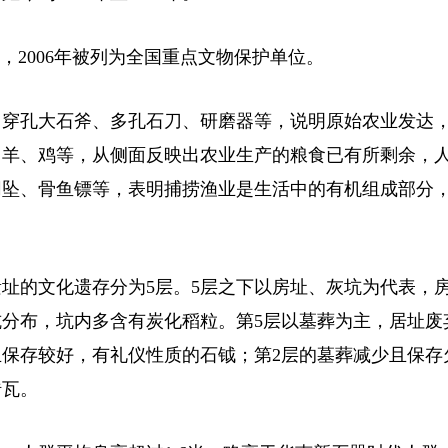
，2006年被列为全国重点文物保护单位。
穿孔大石斧、多孔石刀、研磨器等，说明原始农业发达
、羊、鸡等，从侧面反映出农业生产的粮食已有所剩余，
网坠、骨鱼镖等，表明捕捞渔业是生活中的有机组成部分
的文化遗存分为5层。5层之下以房址、灰坑为代表，
分布，坑内多含有炭化稻粒。第5层以墓葬为主，居址废
且保存较好，有礼仪性质的石钺；第2层的墓葬减少且保存
砖瓦。