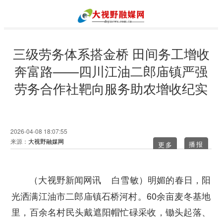
三级劳务体系搭金桥 田间务工增收
奔富路——四川江油二郎庙镇严强
劳务合作社靶向服务助农增收纪实
2026-04-08 18:07:55
来源：
大视野融媒网
更多
明媚的春日，阳
（大视野新闻网讯 白雪敏）
光洒满江油市二郎庙镇石桥河村。60余亩麦冬基地
里，百余名村民头戴遮阳帽忙碌采收，锄头起落、