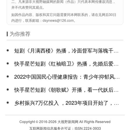
二、凡来源非大视野融媒网的新闻（作品）只代表本网传播该消息，
并不代表赞同其观点。
如因作品内容、版权和其它问题需要同本网联系的，请在见网后30日
内进行，联系邮箱：dsynews@126.com。
为你推荐
短剧《月满西楼》热播，冷面督军与落魄千金谱写民国传奇
快手星芒短剧《红袖暗卫》热播，先婚后爱诠释别样浪漫
2022中国国民心理健康报告：青少年抑郁风险高于成年
快手星芒短剧《朝歌赋》开播，看一代妖后与心机皇上极限拉扯
乡村振兴7万亿投入 ，2023年项目开始了，总有一个适合你
Copyright © 2016-
2026 大视野新闻网 All Rights Reserved
互联网新闻信息服务许可证：ISSN 2224-3933