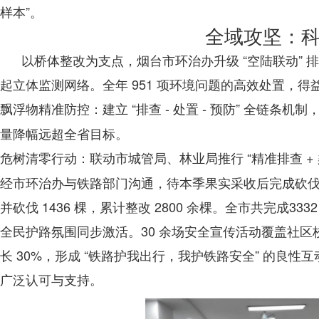
样本”。
全域攻坚：
以桥体整改为支点，烟台市环治办升级 “空陆联动” 排查
起立体监测网络。全年 951 项环境问题的高效处置，
：建立 “排查 - 处置 - 预防” 全链条机
飘浮物精准防控
量降幅远超全省目标。
：联动市城管局、林业局推行 “精准排查 +
危树清零行动
经市环治办与铁路部门沟通，待本季果实采收后完成砍伐，
并砍伐 1436 棵，累计整改 2800 余棵。全市共完成33
全民护路氛围同步激活。30 余场安全宣传活动覆盖社区
长 30%，形成 “铁路护我出行，我护铁路安全” 的
广泛认可与支持。