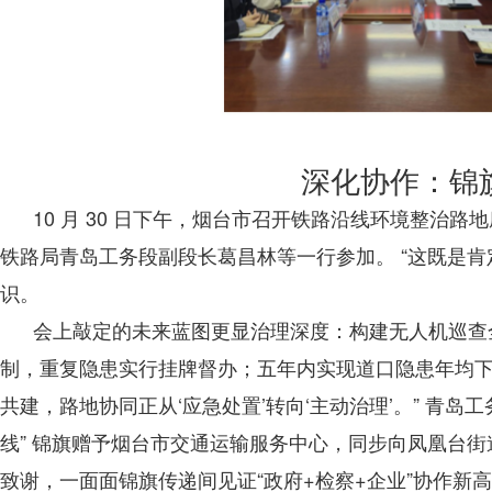
深化协作：锦
10 月 30 日下午，烟台市召开铁路沿线环境整治
铁路局青岛工务段副段长葛昌林等一行参加。 “这既是肯
识。
会上敲定的未来蓝图更显治理深度：构建无人机巡查全覆盖
制，重复隐患实行挂牌督办；五年内实现道口隐患年均下降
共建，路地协同正从‘应急处置’转向‘主动治理’。” 青
线” 锦旗赠予烟台市交通运输服务中心，同步向凤凰台
致谢，一面面锦旗传递间见证“政府+检察+企业”协作新