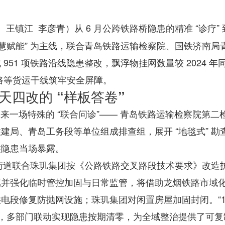
从 6 月公跨铁路桥隐患的精准 “诊疗” 到
 王镇江
李彦青）
慧赋能” 为主线，联合青岛铁路运输检察院、国铁济南局
1 项铁路沿线隐患整改，飘浮物挂网数量较 2024 年同
路等货运干线筑牢安全屏障。
天四改的 “样板答卷”
桥迎来一场特殊的 “联合问诊”—— 青岛铁路运输检察院第
局、青岛工务段等单位组成排查组，展开 “地毯式” 勘
类隐患当场暴露。
台街道联合珠玑集团按《公路铁路交叉路段技术要求》改造
属并强化临时管控加固与日常监管，将借助龙烟铁路市域
电段修复防抛网设施；珠玑集团对闲置房屋加固封闭。“1
，多部门联动实现隐患按期清零，为全域整治提供了可复制