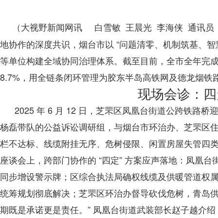
（大视野新闻网讯 白雪敏
王晨光
李海侠
通讯员
地协作的深度共识，烟台市以 “问题清零、机制筑基、智
等单位构建全域协同治理体系。截至目前，全市全年完成 95
8.7%，用全链条闭环管理为胶东半岛高铁网及德龙烟铁
现场会诊：四
2025 年 6 月 12 日，芝罘区凤凰台街道公跨铁路
杨磊带队的公益诉讼调研组，与烟台市环治办、芝罘区住建
栏不达标、线缆附挂无序、危树侵限、闲置房屋失管四
座谈会上，跨部门协作的 “四定” 方案应声落地：凤凰
同步增设警示牌；区综合执法局确权线缆及供暖管道权
统筹规划彻底解决；芝罘区环治办督导砍伐危树，青岛供
期既是承诺更是责任。” 凤凰台街道武装部长赵子越介绍