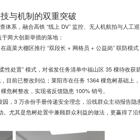
科技与机制的双重突破
体系，融合高铁 “线上 DV” 监控、无人机航拍与人工
得益于两大创新举措的落地：
制，在蔬菜大棚区推行 “双段长 + 网格员 + 公益岗” 联防模
 柔性处置” 模式，对省发任务清单中福山区 35 棵待收获
目前已整改到位；莱阳市在任务 1364 棵危树基础上
32 棵危树整改，实现省反馈隐患 100% 销号。
校园，3 万余份手册传递安全理念，沿线群众主动报告隐
良性互动。尤其是危树处置中兼顾群众利益的做法，更赢得了