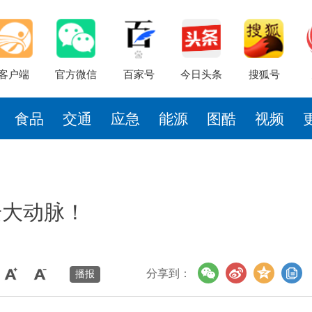
客户端
官方微信
百家号
今日头条
搜狐号
食品
交通
应急
能源
图酷
视频
安大动脉！
分享到：