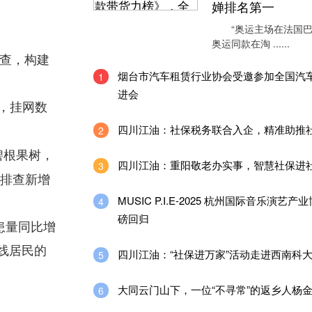
婵排名第一
“奥运主场在法国巴
奥运同款在淘 ......
巡查，构建
烟台市汽车租赁行业协会受邀参加全国汽
1
进会
式，挂网数
四川江油：社保税务联合入企，精准助推
2
碧根果树，
四川江油：重阳敬老办实事，智慧社保进
3
，排查新增
MUSIC P.I.E-2025 杭州国际音乐演艺
4
磅回归
患量同比增
沿线居民的
四川江油：“社保进万家”活动走进西南科
5
大同云门山下，一位“不寻常”的返乡人杨
6