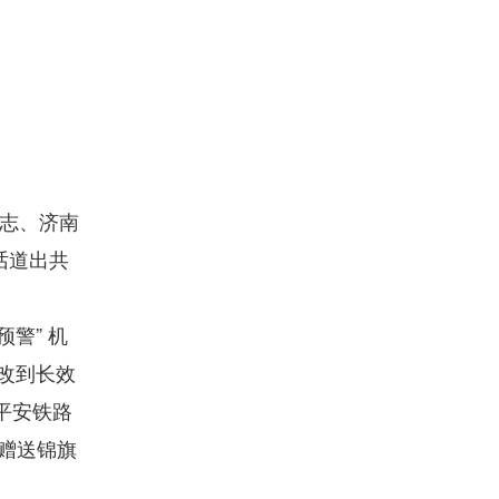
有志、济南
话道出共
警” 机
整改到长效
筑平安铁路
赠送锦旗