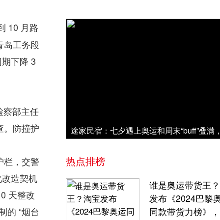
 10 月路
青岛工务段
期下降 3
二检察部主任
查。防撞护
热点排榜
护栏，交警
化改造契机
谁是奥运带货王？
0 天整改
发布《2024巴黎
的 “烟台
同款带货力榜》，