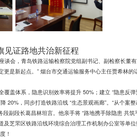
旗见证路地共治新征程
路地座谈会，青岛铁路运输检察院党组副书记、副检察长董
定更是新起点。” 烟台市交通运输服务中心主任贾希林的
体系，隐患识别效率将提升 50%；建立 “隐患反弹预
 20%，同步打造铁路沿线 “生态景观画廊”。“从个案
岛工务段副段长葛昌林坦言。他亲手将 “路地携手除隐患 共
街道及芝罘区铁路沿线环境综合治理工作机制办公室等单位
高度！