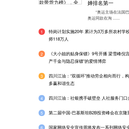
婵排名第一
“奥运主场在法国巴
奥运同款在淘 ......
特岗计划实施20年 累计为3万多所农村学
1
师118万人
《大小姐的贴身保镖》9号开播 梁雪峰倪言
2
产千金与隐忍保镖”的爱情博弈
四川江油：“双循环”推动劳企相向而行，
3
多赢和谐生态
四川江油：社银携手破壁垒 人社服务门口
4
第二届中国-巴基斯坦B2B投资峰会在京隆
5
国家网络安全宣传周将发布一系列网络安
6