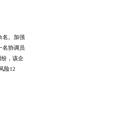
余名。加强
年一名协调员
纠纷，该企
险12