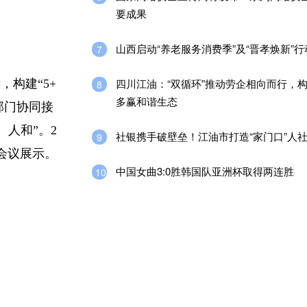
要成果
山西启动“养老服务消费季”及“晋孝焕新”行
7
四川江油：“双循环”推动劳企相向而行，
构建“5+
8
多赢和谐生态
部门协同接
人和”。2
社银携手破壁垒！江油市打造“家门口”人
9
点会议展示。
中国女曲3:0胜韩国队亚洲杯取得两连胜
10