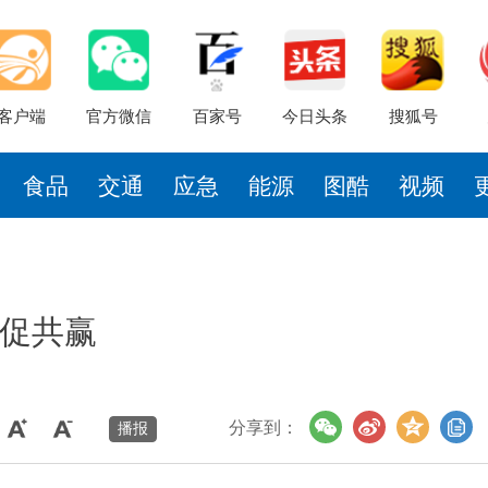
客户端
官方微信
百家号
今日头条
搜狐号
食品
交通
应急
能源
图酷
视频
互促共赢
分享到：