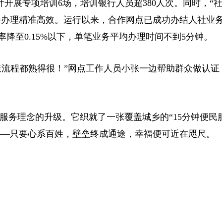
计开展专项培训6场，培训银行人员超380人次。同时，“社
办理精准高效。运行以来，合作网点已成功办结人社业务6
错率降至0.15%以下，单笔业务平均办理时间不到5分钟。
策流程都熟得很！”网点工作人员小张一边帮助群众做认证
服务理念的升级。它织就了一张覆盖城乡的“15分钟便民
——只要心系百姓，壁垒终成通途，幸福便可近在咫尺。