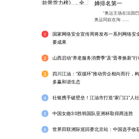
婵排名第一
“奥运主场在法国巴
奥运同款在淘 ......
国家网络安全宣传周将发布一系列网络安
1
要成果
山西启动“养老服务消费季”及“晋孝焕新”行
2
四川江油：“双循环”推动劳企相向而行，
3
多赢和谐生态
社银携手破壁垒！江油市打造“家门口”人
4
中国女曲3:0胜韩国队亚洲杯取得两连胜
5
世界田联洲际巡回赛北京站：中国选手收
6