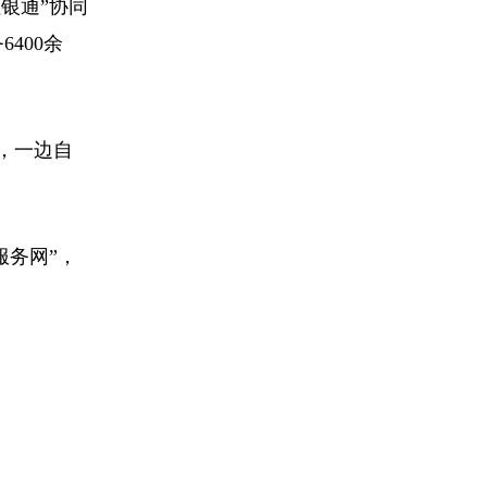
银通”协同
400余
，一边自
服务网”，