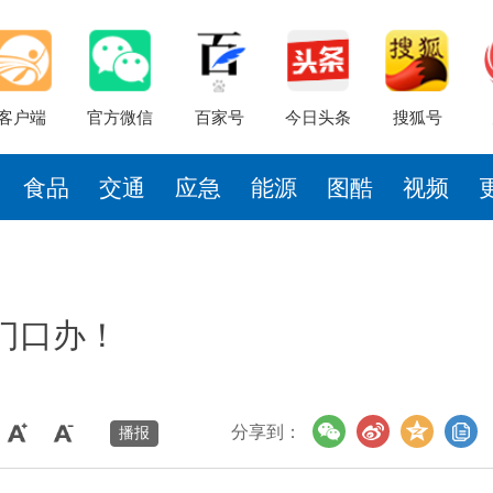
客户端
官方微信
百家号
今日头条
搜狐号
食品
交通
应急
能源
图酷
视频
门口办！
分享到：