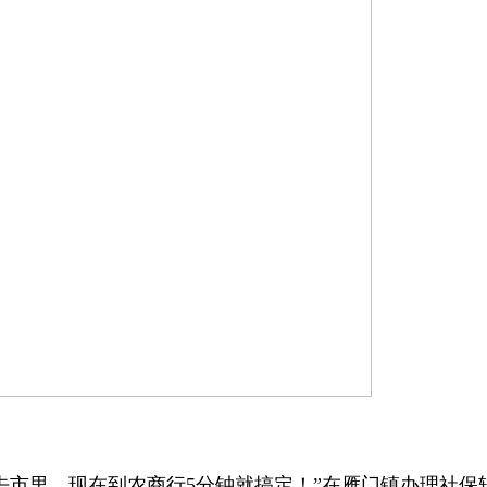
去市里，现在到农商行5分钟就搞定！”在雁门镇办理社保