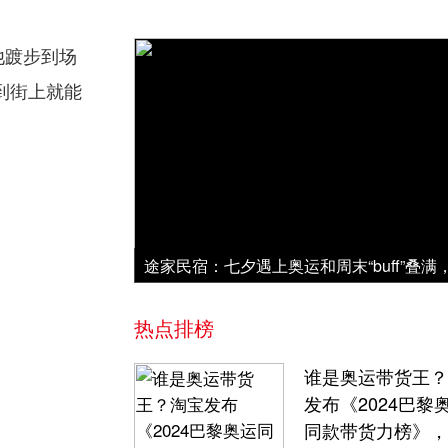
他踱步到场
到街上就能
热点排榜
谁是奥运带货王？
发布《2024巴黎
同款带货力榜》，