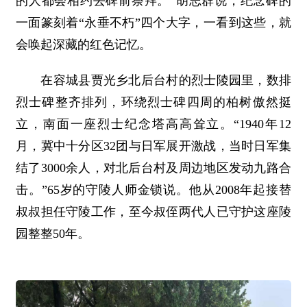
的人都会相约去碑前祭拜。”胡志群说，纪念碑的
一面篆刻着“永垂不朽”四个大字，一看到这些，就
会唤起深藏的红色记忆。
在容城县贾光乡北后台村的烈士陵园里，数排
烈士碑整齐排列，环绕烈士碑四周的柏树傲然挺
立，南面一座烈士纪念塔高高耸立。“1940年12
月，冀中十分区32团与日军展开激战，当时日军集
结了3000余人，对北后台村及周边地区发动九路合
击。”65岁的守陵人师金锁说。他从2008年起接替
叔叔担任守陵工作，至今叔侄两代人已守护这座陵
园整整50年。