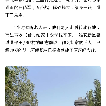
盘陀峰顶绝路，直至打光最后一颗子弹。面对步步
逼近的日伪军，五位战士砸碎枪支，纵身一跃，跳
下了悬崖。
“小时候听老人讲，他们两人走后转战各地，
写过两次书信，给家中父母报平安。”雄安新区容
城县平王乡郭村的胡志群说。作为胡家的后人，已
经70岁的胡志群组织村民捐资修建了两座纪念碑。