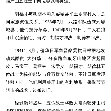
狼牙山五壮士中两位容城籍英雄。
胡福才与胡德林均为容城县平王乡郭村人，是
同家族叔侄关系。1938年7月，八路军队伍来到容
城县，他们投身革命。1941年9月25日，二人在狼
牙山跳崖牺牲。当时，胡福才28岁，胡德林24岁。
1941年8月，侵华日军向晋察冀抗日根据地发
动残酷的“大扫荡”，分多路向狼牙山地区发起围
攻，马宝玉、葛振林、宋学义、胡福才、胡德林五
位战士为掩护部队与数万群众转移，不让日军发现
转移方向，他们利用狼牙山的有利地形，采取节节
阻击的战术，边撤边打。
经过激烈战斗，五位战士将敌人引向狼牙山棋