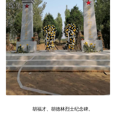
胡福才、胡德林烈士纪念碑。