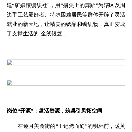
建“矿孃孃编织社”，用“指尖上的舞蹈”为辖区及周
边手工艺爱好者、特殊困难居民等群体开辟了灵活
就业的新天地，让精美的绣品和编织物，真正变成
了支撑生活的“金线银篾”。
岗位“开源”：盘活资源，筑巢引凤拓空间
在邀月美食街的“王记烤面筋”的明档前，暖黄