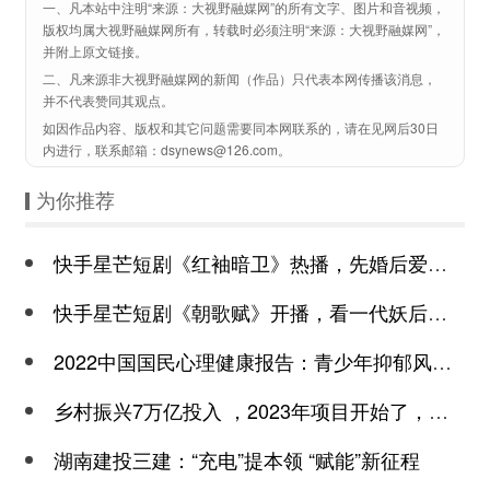
一、凡本站中注明“来源：大视野融媒网”的所有文字、图片和音视频，
版权均属大视野融媒网所有，转载时必须注明“来源：大视野融媒网”，
并附上原文链接。
二、凡来源非大视野融媒网的新闻（作品）只代表本网传播该消息，
并不代表赞同其观点。
如因作品内容、版权和其它问题需要同本网联系的，请在见网后30日
内进行，联系邮箱：dsynews@126.com。
为你推荐
快手星芒短剧《红袖暗卫》热播，先婚后爱诠释别样浪漫
快手星芒短剧《朝歌赋》开播，看一代妖后与心机皇上极限拉扯
2022中国国民心理健康报告：青少年抑郁风险高于成年
乡村振兴7万亿投入 ，2023年项目开始了，总有一个适合你
湖南建投三建：“充电”提本领 “赋能”新征程