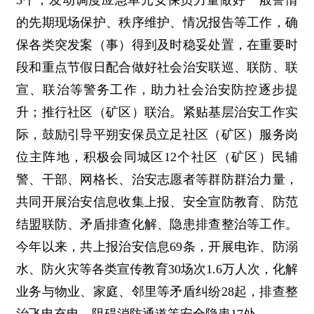
3个，发动调度应急单元安保员力量做好一般警情
的先期现场保护、秩序维护、情况报告等工作，确
保各类突发案（事）得到及时稳妥处置，在重要时
段和重点节假日配合做好社会治安联巡、联防、联
宣、联治等警务工作，助力社会治安防控逐步提
升；推行社区（矿区）联治。紧贴基层治安工作实
际，鼓励引导平朔安保员立足社区（矿区）服务岗
位主阵地，积极会同城区12个社区（矿区）民辅
警、干部、网格长、治安志愿者等群防群治力量，
共同开展治安信息收集上报、安全宣防教育、防范
结盟联防、矛盾排查化解、隐患排查整治等工作。
今年以来，共上报治安信息69条，开展电诈、防溺
水、防火灾等各类宣传教育30场次1.6万人次，化解
业务与物业、家庭、邻里等矛盾纠纷28起，排查整