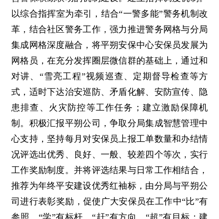
以综合指挥室为牵引，结合“一警多能”警务机制改
革，结合社区警务工作，强力推进警务网格与分局
集成网格深度融合，将平朔安保中心安保员发展为
网格员，在充分发挥圈层微信群的基础上，通过和
对讲、“雪亮工程”视频巡查、定期督导检查等方
式，适时下达治安巡防、矛盾化解、安防宣传、隐
患排查、火灾防控等工作任务；建立激励保障机
制。积极汇报平朔公司，争取分局集成智慧管理中
心支持，坚持每月对安保员上报工单数量和办结情
况评选出优秀、良好、一般、较差四个等次，实行
工作奖励制度。并将评选结果与日常工作相结合，
推荐为年终平安建设优秀红袖标，由分局与平朔公
司进行表彰奖励，促使广大安保员在工作中“比”有
参照、“学”有标杆、“赶”有方向、“超”有目标；建