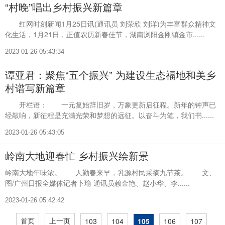
“村晚”唱出乡村振兴新篇章
红网时刻新闻1月25日讯(通讯员 刘荣欣 刘洋)为丰富群众精神文
化生活，1月21日，正值农历新春佳节，湖南浏阳金刚镇金市......
2023-01-26 05:43:34
谭亚君：聚焦“五个振兴” 为建设生态福地和美乡
村谱写新篇章
开栏语： 一元复始辞旧岁，万象更新启征程。新年的钟声已
经敲响，新征程是充满光荣和梦想的远征。以奋斗为笔，我们书......
2023-01-26 05:43:05
岭南大地迎春忙 乡村振兴绘新景
岭南大地年味浓。 人勤春来早，乳源村民采摘九节茶。 文、
图/广州日报全媒体记者卜瑜 通讯员赖金艳、赵小华、李......
2023-01-26 05:42:42
首页
上一页
103
104
105
106
107