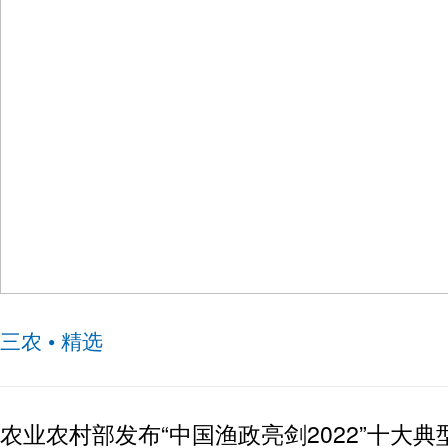
《新华·中国（武都）花椒价格指数2022-2023产年
三农 • 精选
农业农村部发布“中国渔政亮剑2022”十大典