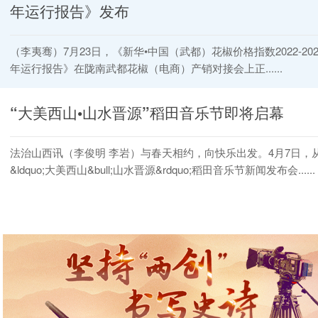
年运行报告》发布
（李夷骞）7月23日，《新华•中国（武都）花椒价格指数2022-202
年运行报告》在陇南武都花椒（电商）产销对接会上正......
“大美西山•山水晋源”稻田音乐节即将启幕
法治山西讯（李俊明 李岩）与春天相约，向快乐出发。4月7日，
&ldquo;大美西山&bull;山水晋源&rdquo;稻田音乐节新闻发布会......