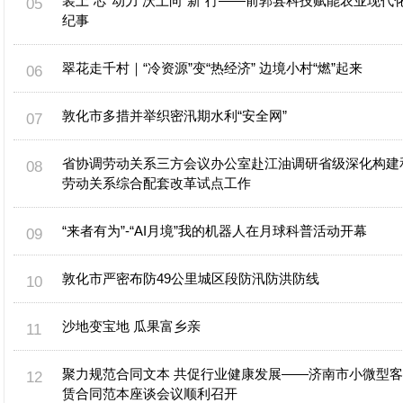
装上“芯”动力 沃土向“新”行——前郭县科技赋能农业现代
纪事
翠花走千村｜“冷资源”变“热经济” 边境小村“燃”起来
敦化市多措并举织密汛期水利“安全网”
省协调劳动关系三方会议办公室赴江油调研省级深化构建
劳动关系综合配套改革试点工作
“来者有为”-“AI月境”我的机器人在月球科普活动开幕
敦化市严密布防49公里城区段防汛防洪防线
沙地变宝地 瓜果富乡亲
聚力规范合同文本 共促行业健康发展——济南市小微型
赁合同范本座谈会议顺利召开