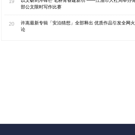
以文砺剑淬锋芒 笔耕青春建新功 ——江油市人社局举办
部公文限时写作比赛
许嵩最新专辑「安泊猜想」全部释出 优质作品引发全网
论