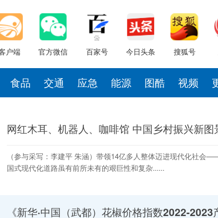
客户端
官方微信
百家号
今日头条
搜狐号
食品
交通
应急
能源
图酷
视频
网红木耳、机器人、咖啡馆 中国乡村振兴新图
（参与采写：李建平 朱涵）带领14亿多人整体迈进现代化社会—
国式现代化道路虽有前所未有的艰巨性和复杂......
《新华·中国（武都）花椒价格指数2022-2023