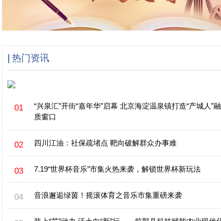
热门资讯
“兴泉汇”开街“嘉年华”启幕 北京海淀温泉镇打造“产城人”
质窗口
四川江油：社保疏堵点 靶向破解群众办事难
7.19“世界杯音乐”市集火热来袭，解锁世界杯新玩法
音浪邂逅绿茵！摇滚体育之音乐市集重磅来袭