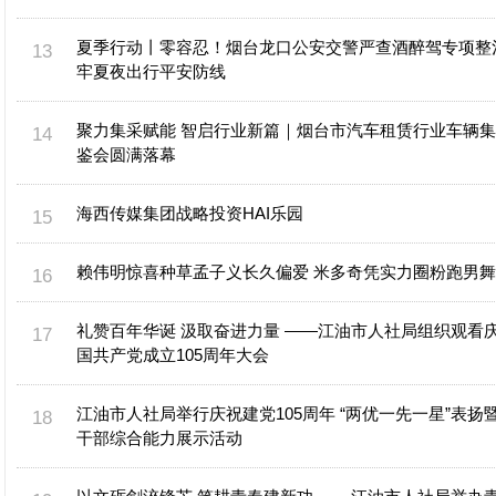
夏季行动丨零容忍！烟台龙口公安交警严查酒醉驾专项整
牢夏夜出行平安防线
聚力集采赋能 智启行业新篇｜烟台市汽车租赁行业车辆
鉴会圆满落幕
海西传媒集团战略投资HAI乐园
赖伟明惊喜种草孟子义长久偏爱 米多奇凭实力圈粉跑男
礼赞百年华诞 汲取奋进力量 ——江油市人社局组织观看
国共产党成立105周年大会
江油市人社局举行庆祝建党105周年 “两优一先一星”表扬
干部综合能力展示活动