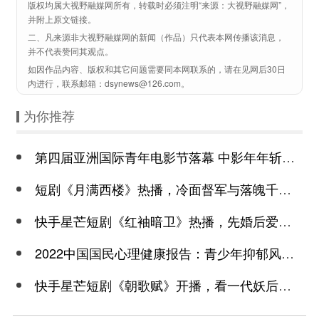
版权均属大视野融媒网所有，转载时必须注明“来源：大视野融媒网”，
并附上原文链接。
二、凡来源非大视野融媒网的新闻（作品）只代表本网传播该消息，
并不代表赞同其观点。
如因作品内容、版权和其它问题需要同本网联系的，请在见网后30日
内进行，联系邮箱：dsynews@126.com。
为你推荐
第四届亚洲国际青年电影节落幕 中影年年斩获颇丰
短剧《月满西楼》热播，冷面督军与落魄千金谱写民国传奇
快手星芒短剧《红袖暗卫》热播，先婚后爱诠释别样浪漫
2022中国国民心理健康报告：青少年抑郁风险高于成年
快手星芒短剧《朝歌赋》开播，看一代妖后与心机皇上极限拉扯