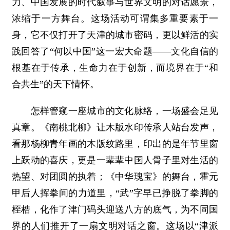
力、中国发展的时代叙事与世界文明的对话愿景，
浓缩于一方舞台。这场活动可谓集多重要素于一
身，它不仅打开了天津的城市密码，更以鲜活的实
践回答了“何以中国”这一宏大命题——文化自信的
根基在于传承，生命力在于创新，而境界在于“和
合共生”的天下情怀。
怎样管窥一座城市的文化脉络，一场盛会足见
真章。《南桃北柳》让木版水印传承人站台发声，
看那杨柳青年画的木版纹路里，印出的是年节里窗
上跃动的喜庆，更是一辈辈中国人骨子里对生活的
热望、对团圆的执着；《中华瑰宝》的舞台，霍元
甲后人挥拳间的力道里，“武”字早已挣脱了拳脚的
桎梏，化作了津门码头迎送八方的底气，为不同国
界的人们推开了一扇文明对话之窗。这场以“津派