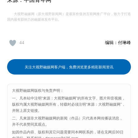
来源：中国青年网
大视野融媒网（原大视野新闻网）是最富价值的互联网推广平台，致力于打造
国内最有影响力的融媒体发布平台。
44
编辑：
付琳峰
关注大视野融媒网客户端，免费浏览更多精彩新闻资讯
大视野融媒网版权与免责声明：
一、凡本站中注明“来源：大视野融媒网”的所有文字、图片和音视频，
版权均属大视野融媒网所有，转载时必须注明“来源：大视野融媒网”，
并附上原文链接。
二、凡来源非大视野融媒网的新闻（作品）只代表本网传播该消息，
并不代表赞同其观点。
如因作品内容、版权和其它问题需要同本网联系的，请在见网后30日
内进行，联系邮箱：dsynews@126.com。