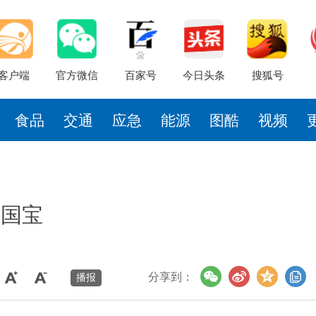
客户端
官方微信
百家号
今日头条
搜狐号
食品
交通
应急
能源
图酷
视频
上国宝
分享到：