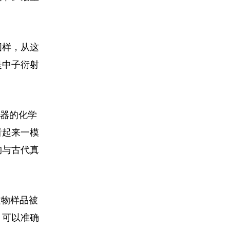
图样，从这
是中子衍射
瓷器的化学
看起来一模
构与古代真
文物样品被
，可以准确