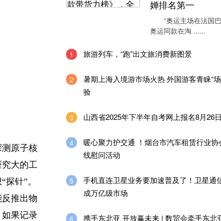
婵排名第一
“奥运主场在法国巴
奥运同款在淘 ......
旅游列车，“跑”出文旅消费新图景
1
暑期上海入境游市场火热 外国游客青睐“场
2
验
山西省2025年下半年自考网上报名8月26
3
暖心聚力护交通 ！烟台市汽车租赁行业协
4
探测原子核
线慰问活动
研究大的工
手机直连卫星业务要加速普及了！卫星通
5
“探针”。
成万亿级市场
能反推出物
。如果记录
携手东北亚 开放赢未来 | 数贸会牵手东北
6