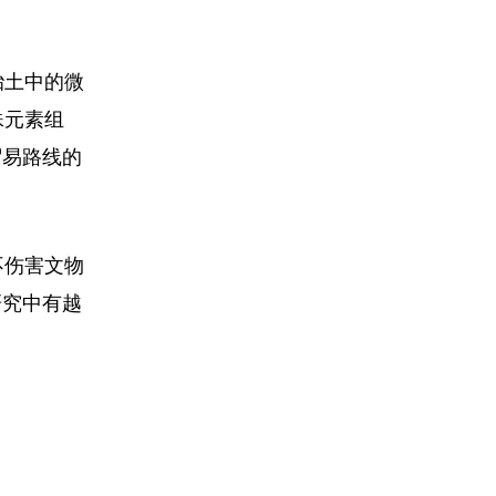
胎土中的微
殊元素组
贸易路线的
不伤害文物
研究中有越