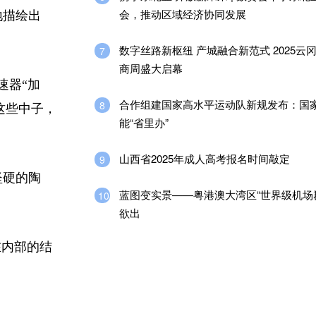
会，推动区域经济协同发展
地描绘出
数字丝路新枢纽 产城融合新范式 2025云
7
商周盛大启幕
速器“加
合作组建国家高水平运动队新规发布：国
8
这些中子，
能“省里办”
山西省2025年成人高考报名时间敲定
9
坚硬的陶
蓝图变实景——粤港澳大湾区“世界级机场
10
欲出
在内部的结