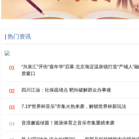
热门资讯
“兴泉汇”开街“嘉年华”启幕 北京海淀温泉镇打造“产城人”
质窗口
四川江油：社保疏堵点 靶向破解群众办事难
7.19“世界杯音乐”市集火热来袭，解锁世界杯新玩法
音浪邂逅绿茵！摇滚体育之音乐市集重磅来袭