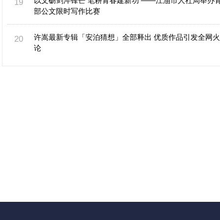
以文砺剑淬锋芒 笔耕青春建新功 ——江油市人社局举办
部公文限时写作比赛
许嵩最新专辑「安泊猜想」全部释出 优质作品引发全网
论