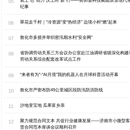
装上“芯”动力 沃土向“新”行——前郭县科技赋能农业现代
纪事
翠花走千村｜“冷资源”变“热经济” 边境小村“燃”起来
敦化市多措并举织密汛期水利“安全网”
省协调劳动关系三方会议办公室赴江油调研省级深化构建
劳动关系综合配套改革试点工作
“来者有为”-“AI月境”我的机器人在月球科普活动开幕
敦化市严密布防49公里城区段防汛防洪防线
沙地变宝地 瓜果富乡亲
聚力规范合同文本 共促行业健康发展——济南市小微型
赁合同范本座谈会议顺利召开