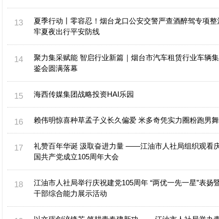
夏季行动丨零容忍！烟台龙口公安交警严查酒醉驾专项整
牢夏夜出行平安防线
聚力集采赋能 智启行业新篇｜烟台市汽车租赁行业车辆
鉴会圆满落幕
海西传媒集团战略投资HAI乐园
赖伟明惊喜种草孟子义长久偏爱 米多奇凭实力圈粉跑男
礼赞百年华诞 汲取奋进力量 ——江油市人社局组织观看
国共产党成立105周年大会
江油市人社局举行庆祝建党105周年 “两优一先一星”表扬
干部综合能力展示活动