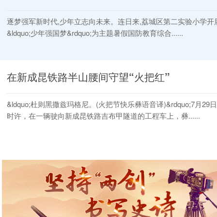
逐梦强军新时代,少年立志向未来。连日来,荔城区第二实验小学开
&ldquo;少年强国梦&rdquo;为主题暑假国防教育综合......
在新成昆铁路半山腰间守望“火把红”
&ldquo;杜则黑撒兹玛格尼。(火把节快乐彝语音译)&rdquo;7月29日
时许，在一辆驶向新成昆铁路吉布甲隧道的工程车上，彝......