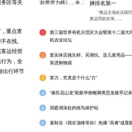
婵排名第一
服务区等关
“奥运主场在法国巴
奥运同款在淘 ......
节，重点查
第三届世界有机示范区大会暨第十二届大同
1
机农业论坛
控不在线、
范客运经营
逛实体店挑生鲜、买潮玩、选儿童用品—
2
法行为，全
装进购物袋
游出行环节
算力，究竟是个什么“力”
3
“秦氏花山龙”刷新华南蜥脚类恐龙最早记
4
洞庭湖深处的候鸟保护站
5
葛秋谷《我在顶峰等你》热播 “高睿”成显
6