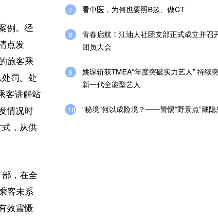
看中医，为何也要照B超、做CT
7
法案例。经
青春启航！江油人社团支部正式成立并召
8
清点发
团员大会
台的旅客乘
姚琛斩获TMEA“年度突破实力艺人” 持续
9
以处罚。处
新一代全能型艺人
乘客讲解站
“秘境”何以成险境？——警惕“野景点”藏隐
10
发情况时
方式，从供
 部，在全
、乘客未系
有效震慑