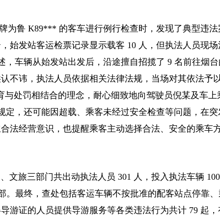
号牌为鲁 K89*** 的客车进行例行检查时，发现了典型违
始发站客运检票记录显示载客 10 人，但执法人员现场
供述，车辆从始发站出发后，沿途擅自招揽了 9 名前往烟
供认不讳，执法人员依据相关法律法规，当场对其依法予
教育与处罚相结合的理念，耐心细致地向驾驶员倪某及车上
营规定，还可能因超载、乘客未经过安全检查等问题，在突
立合法经营意识，也提醒乘客主动选择合法、安全的乘车
旅三部门共出动执法人员 301 人，投入执法车辆 100
16 部。最终，查处包括客运车辆不按批准的配客站点停靠
游证的人员提供导游服务等各类违法行为共计 79 起，