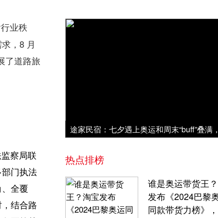
输行业秩
求，8 月
展了道路旅
法监察局联
热点排榜
多部门执法
谁是奥运带货王？
角、全覆
发布《2024巴黎
时，结合路
同款带货力榜》，