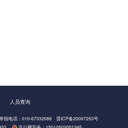
人员查询
：010-67332088
晋ICP备20007253号
33
京公网安备：15010502001245