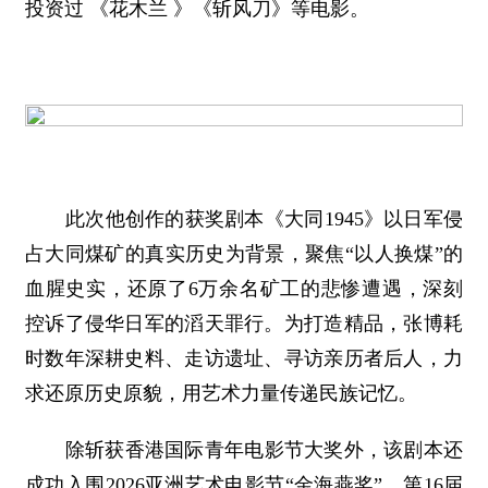
投资过 《花木兰 》《斩风刀》等电影。
此次他创作的获奖剧本《大同1945》以日军侵
占大同煤矿的真实历史为背景，聚焦“以人换煤”的
血腥史实，还原了6万余名矿工的悲惨遭遇，深刻
控诉了侵华日军的滔天罪行。为打造精品，张博耗
时数年深耕史料、走访遗址、寻访亲历者后人，力
求还原历史原貌，用艺术力量传递民族记忆。
除斩获香港国际青年电影节大奖外，该剧本还
成功入围2026亚洲艺术电影节“金海燕奖”、第16届