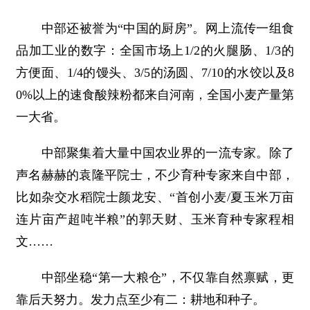
中部还被誉为“中国的厨房”。网上流传一组食
品加工业的数字：全国市场上1/2的火腿肠、1/3的
方便面、1/4的馒头、3/5的汤圆、7/10的水饺以及8
0%以上的速食酸辣粉都来自河南，全国小麦产量第
一大省。
中部聚集着大量中国农业界的一流专家。除了
声名赫赫的袁隆平院士，不少育种专家来自中部，
比如杂交水稻院士颜龙安、“首创小麦/夏玉米万亩
连片亩产超吨半粮”的郭天财、玉米育种专家程相
文……
中部坐稳“第一大粮仓”，不仅靠自然禀赋，更
靠后天努力。发力点至少有二：耕地和种子。