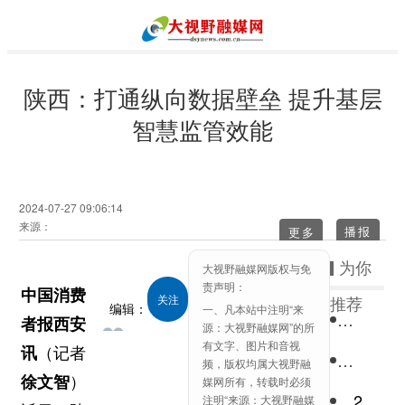
陕西：打通纵向数据壁垒 提升基层
智慧监管效能
2024-07-27 09:06:14
来源：
更多
为你
大视野融媒网版权与免
责声明：
中国消费
关注
推荐
编辑：
一、凡本站中注明“来
快手星
者报西安
大视
源：大视野融媒网”的所
111
有文字、图片和音视
讯
（记者
野融
快手星
频，版权均属大视野融
媒网
徐文智
）
媒网所有，转载时必须
2022中国国民心理健康报告：青少年抑郁风险高于成年
注明“来源：大视野融媒