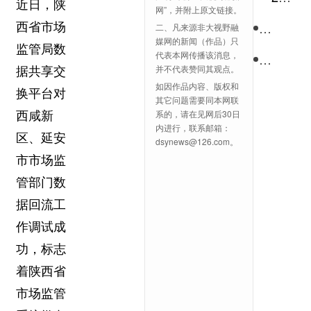
客户
近日，陕
网”，并附上原文链接。
端，
乡村振
西省市场
二、凡来源非大视野融
媒网的新闻（作品）只
免费
监管局数
代表本网传播该消息，
中国电
浏览
并不代表赞同其观点。
据共享交
更多
如因作品内容、版权和
换平台对
其它问题需要同本网联
精彩
系的，请在见网后30日
西咸新
新闻
内进行，联系邮箱：
区、延安
dsynews@126.com。
资讯
市市场监
管部门数
据回流工
作调试成
功，标志
着陕西省
市场监管