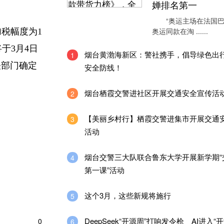
婵排名第一
“奥运主场在法国巴
奥运同款在淘 ......
税幅度为1
于3月4日
烟台黄渤海新区：警社携手，倡导绿色出
1
关部门确定
安全防线！
烟台栖霞交警进社区开展交通安全宣传活
2
【美丽乡村行】栖霞交警进集市开展交通
3
活动
烟台交警三大队联合鲁东大学开展新学期“
4
第一课”活动
这个3月，这些新规将施行
5
DeepSeek“开源周”打响发令枪 AI进入“
0
6