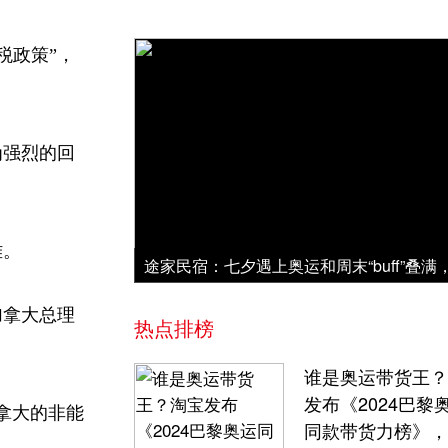
税政策”，
为强烈的回
难。
加拿大总理
热点排榜
谁是奥运带货王？
发布《2024巴黎
拿大的非能
同款带货力榜》，