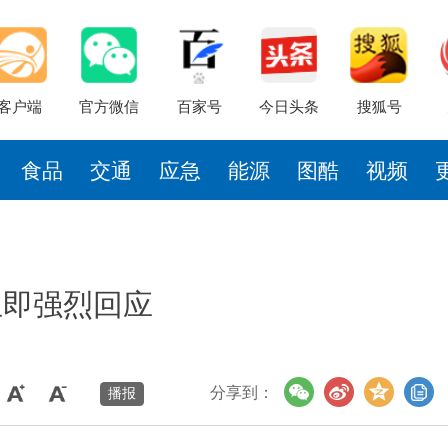
客户端
官方微信
百家号
今日头条
搜狐号
食品
交通
应急
能源
图酷
视频
立即强烈回应
分享到：