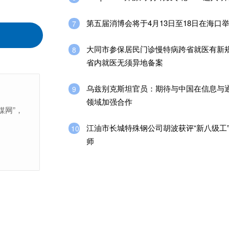
第五届消博会将于4月13日至18日在海口
7
大同市参保居民门诊慢特病跨省就医有新规
8
省内就医无须异地备案
乌兹别克斯坦官员：期待与中国在信息与
9
领域加强合作
媒网”，
江油市长城特殊钢公司胡波获评“新八级工
10
师