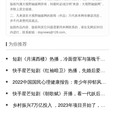
版权均属大视野融媒网所有，转载时必须注明“来源：大视野融媒网”，
并附上原文链接。
二、凡来源非大视野融媒网的新闻（作品）只代表本网传播该消息，
并不代表赞同其观点。
如因作品内容、版权和其它问题需要同本网联系的，请在见网后30日
内进行，联系邮箱：dsynews@126.com。
为你推荐
短剧《月满西楼》热播，冷面督军与落魄千金谱写民国传奇
快手星芒短剧《红袖暗卫》热播，先婚后爱诠释别样浪漫
2022中国国民心理健康报告：青少年抑郁风险高于成年
快手星芒短剧《朝歌赋》开播，看一代妖后与心机皇上极限拉扯
乡村振兴7万亿投入 ，2023年项目开始了，总有一个适合你