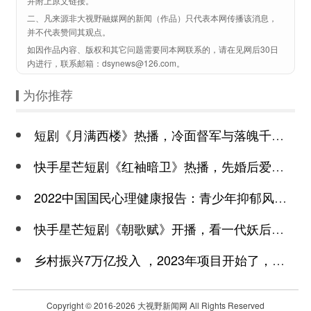
并附上原文链接。
二、凡来源非大视野融媒网的新闻（作品）只代表本网传播该消息，
并不代表赞同其观点。
如因作品内容、版权和其它问题需要同本网联系的，请在见网后30日
内进行，联系邮箱：dsynews@126.com。
为你推荐
短剧《月满西楼》热播，冷面督军与落魄千金谱写民国传奇
快手星芒短剧《红袖暗卫》热播，先婚后爱诠释别样浪漫
2022中国国民心理健康报告：青少年抑郁风险高于成年
快手星芒短剧《朝歌赋》开播，看一代妖后与心机皇上极限拉扯
乡村振兴7万亿投入 ，2023年项目开始了，总有一个适合你
Copyright © 2016-
2026 大视野新闻网 All Rights Reserved