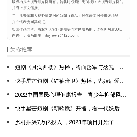
版权均属大视野融媒网所有，转载时必须注明“来源：大视野融媒网”，
并附上原文链接。
二、凡来源非大视野融媒网的新闻（作品）只代表本网传播该消息，
并不代表赞同其观点。
如因作品内容、版权和其它问题需要同本网联系的，请在见网后30日
内进行，联系邮箱：dsynews@126.com。
为你推荐
短剧《月满西楼》热播，冷面督军与落魄千金谱写民国传奇
快手星芒短剧《红袖暗卫》热播，先婚后爱诠释别样浪漫
2022中国国民心理健康报告：青少年抑郁风险高于成年
快手星芒短剧《朝歌赋》开播，看一代妖后与心机皇上极限拉扯
乡村振兴7万亿投入 ，2023年项目开始了，总有一个适合你