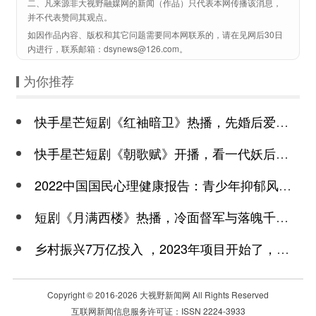
二、凡来源非大视野融媒网的新闻（作品）只代表本网传播该消息，
并不代表赞同其观点。
如因作品内容、版权和其它问题需要同本网联系的，请在见网后30日
内进行，联系邮箱：dsynews@126.com。
为你推荐
快手星芒短剧《红袖暗卫》热播，先婚后爱诠释别样浪漫
快手星芒短剧《朝歌赋》开播，看一代妖后与心机皇上极限拉扯
2022中国国民心理健康报告：青少年抑郁风险高于成年
短剧《月满西楼》热播，冷面督军与落魄千金谱写民国传奇
乡村振兴7万亿投入 ，2023年项目开始了，总有一个适合你
Copyright © 2016-
2026 大视野新闻网 All Rights Reserved
互联网新闻信息服务许可证：ISSN 2224-3933