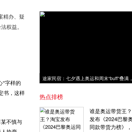
案精办、疑
合法权益。
心”字样的
定书，这样
热点排榜
谁是奥运带货王？
发布《2024巴黎
李某不慎与
同款带货力榜》，