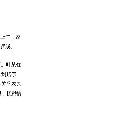
日上午，家
人员说。
折。叶某住
拿到赔偿
事关乎农民
理，抚慰情