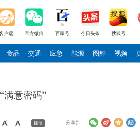
客户端
官方微信
百家号
今日头条
搜狐号
食品
交通
应急
能源
图酷
视频
“满意密码”
分享到：