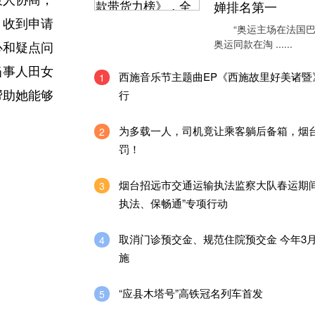
表人协商，
婵排名第一
。收到申请
“奥运主场在法国巴
奥运同款在淘 ......
心和疑点问
当事人田女
西施音乐节主题曲EP《西施故里好美诸暨
1
行
帮助她能够
为多载一人，司机竟让乘客躺后备箱，烟
2
罚！
烟台招远市交通运输执法监察大队春运期间
3
执法、保畅通”专项行动
取消门诊预交金、规范住院预交金 今年3
4
施
“应县木塔号”高铁冠名列车首发
5