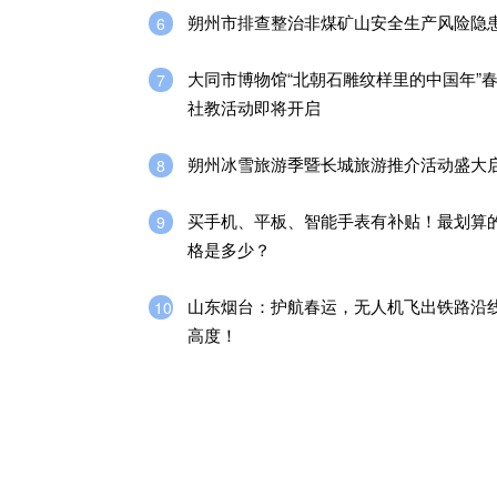
朔州市排查整治非煤矿山安全生产风险隐
6
大同市博物馆“北朝石雕纹样里的中国年”
7
社教活动即将开启
朔州冰雪旅游季暨长城旅游推介活动盛大
8
买手机、平板、智能手表有补贴！最划算
9
格是多少？
山东烟台：护航春运，无人机飞出铁路沿
10
高度！