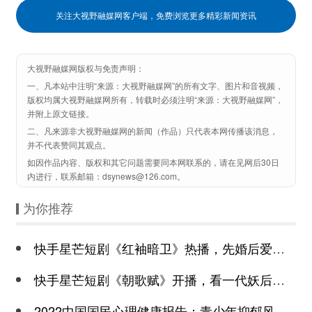
关注大视野融媒网客户端，免费浏览更多精彩新闻资讯
大视野融媒网版权与免责声明：
一、凡本站中注明“来源：大视野融媒网”的所有文字、图片和音视频，
版权均属大视野融媒网所有，转载时必须注明“来源：大视野融媒网”，
并附上原文链接。
二、凡来源非大视野融媒网的新闻（作品）只代表本网传播该消息，
并不代表赞同其观点。
如因作品内容、版权和其它问题需要同本网联系的，请在见网后30日
内进行，联系邮箱：dsynews@126.com。
为你推荐
快手星芒短剧《红袖暗卫》热播，先婚后爱诠释别样浪漫
快手星芒短剧《朝歌赋》开播，看一代妖后与心机皇上极限拉扯
2022中国国民心理健康报告：青少年抑郁风险高于成年