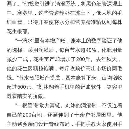
漏了。”他投资引进了滴灌系统，将黑色细管深埋土
中。寒冬里，这些管道静卧在冻土下，像大地的毛
细血管，只待开春便将水分和营养精准输送到每株
花生根部。
“一滴水”里有本增产账，账本上的数字验证了他
的选择：采用滴灌后，每亩节水超40%，化肥用量
减少三成，花生亩产却增加了200斤。去年秋天，
他的花生因颗粒饱满，每斤收购价高出市场价两毛
钱。“节水省肥增产提质，四本账算下来，亩均增收
超过500元。”刘沐翻着手机里的记账软件，笑容里
透着踏实的骄傲。
“一根管”带动共富链。刘沐的滴灌带，不仅连着
自己的200亩地，还延伸到了十余户邻居田里。他
主动帮乡亲们设计管线布局，手把手教大家使用手