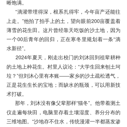
晰饱满。
“滴灌带埋得深，根系扎得牢，今年亩产还能往
上走。”他拍了拍手上的土，望向眼前200亩覆盖着
薄雪的花生田。这片曾经靠天吃饭的沙土地，因为
一个00后青年的回归，正在寒冬里规划着一条“滴
水新径”。
2024年夏天，刚走出校门的刘沐回到祖辈耕种
的土地上种花生。村里人议论：“大学生回来刨土坷
垃？”但刘沐心里有本账——家乡的沙土疏松透气，
正是花生生长的宝地；而缺水的瓶颈，可以用新技
术打破。
那年，刘沐没有像父辈那样“猫冬”。他带着测土
仪走遍每块田，电脑里存着土壤湿度、养分分布的
三维地图。“沙地存不住水，传统漫灌一半都蒸发渗