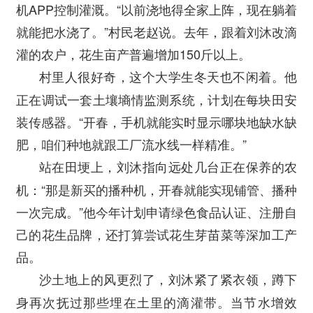
机APP控制灌溉。“以前浇地得全家上阵，现在躺着
就能把水浇了。”村民老赵说。去年，跟着刘沐改滴
灌的农户，花生亩产普遍增加150斤以上。
村里人很好奇，这个大学生冬天也不闲着。他
正在调试一套土壤墒情监测系统，计划在每块田安
装传感器。“开春，手机就能实时显示哪块地缺水缺
肥，咱们种地就跟工厂流水线一样精准。”
站在田埂上，刘沐指向远处几台正在保养的农
机：“那是新买的播种机，开春就能实现铺管、播种
一次完成。”他今年计划申请绿色食品认证、注册自
己的花生品牌，还打算尝试花生芽苗菜等深加工产
品。
沙土地上的风更烈了，刘沐紧了紧衣领，蹲下
身再次抚过那些埋在土里的滴灌带。当节水增效