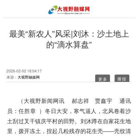
最美“新农人”风采|刘沐：沙土地上
的“滴水算盘”
2026-02-02 18:04:17
来源：
大视野融媒网
更多
（大视野新闻网讯 郝志祥 贾鑫宇 通讯
冬日大安，寒气逼人，北风卷着沙
员：任胜章 ）
土刮过叉干镇庆平村的田野。刘沐蹲在自家花生地
里，拨开冻土，捏起几粒残存的花生壳——壳纹清