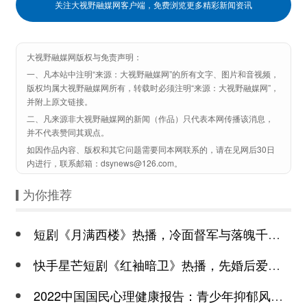
关注大视野融媒网客户端，免费浏览更多精彩新闻资讯
大视野融媒网版权与免责声明：
一、凡本站中注明“来源：大视野融媒网”的所有文字、图片和音视频，
版权均属大视野融媒网所有，转载时必须注明“来源：大视野融媒网”，
并附上原文链接。
二、凡来源非大视野融媒网的新闻（作品）只代表本网传播该消息，
并不代表赞同其观点。
如因作品内容、版权和其它问题需要同本网联系的，请在见网后30日
内进行，联系邮箱：dsynews@126.com。
为你推荐
短剧《月满西楼》热播，冷面督军与落魄千金谱写民国传奇
快手星芒短剧《红袖暗卫》热播，先婚后爱诠释别样浪漫
2022中国国民心理健康报告：青少年抑郁风险高于成年