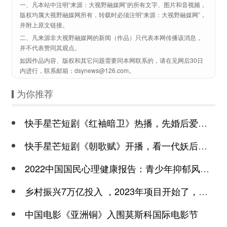
一、凡本站中注明“来源：大视野融媒网”的所有文字、图片和音视频，
版权均属大视野融媒网所有，转载时必须注明“来源：大视野融媒网”，
并附上原文链接。
二、凡来源非大视野融媒网的新闻（作品）只代表本网传播该消息，
并不代表赞同其观点。
如因作品内容、版权和其它问题需要同本网联系的，请在见网后30日
内进行，联系邮箱：dsynews@126.com。
为你推荐
快手星芒短剧《红袖暗卫》热播，先婚后爱诠释别样浪漫
快手星芒短剧《朝歌赋》开播，看一代妖后与心机皇上极限拉扯
2022中国国民心理健康报告：青少年抑郁风险高于成年
乡村振兴7万亿投入 ，2023年项目开始了，总有一个适合你
中国电影《亚洲铜》入围莫斯科国际电影节