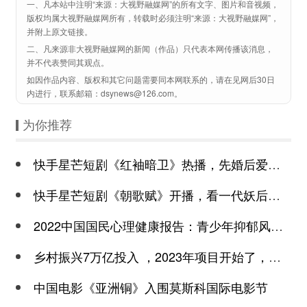
一、凡本站中注明“来源：大视野融媒网”的所有文字、图片和音视频，
版权均属大视野融媒网所有，转载时必须注明“来源：大视野融媒网”，
并附上原文链接。
二、凡来源非大视野融媒网的新闻（作品）只代表本网传播该消息，
并不代表赞同其观点。
如因作品内容、版权和其它问题需要同本网联系的，请在见网后30日
内进行，联系邮箱：dsynews@126.com。
为你推荐
快手星芒短剧《红袖暗卫》热播，先婚后爱诠释别样浪漫
快手星芒短剧《朝歌赋》开播，看一代妖后与心机皇上极限拉扯
2022中国国民心理健康报告：青少年抑郁风险高于成年
乡村振兴7万亿投入 ，2023年项目开始了，总有一个适合你
中国电影《亚洲铜》入围莫斯科国际电影节