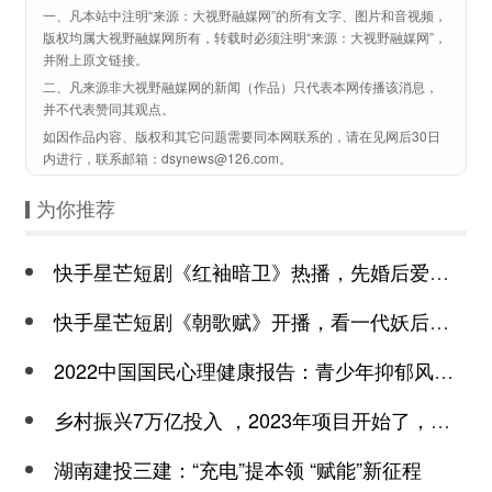
一、凡本站中注明“来源：大视野融媒网”的所有文字、图片和音视频，
版权均属大视野融媒网所有，转载时必须注明“来源：大视野融媒网”，
并附上原文链接。
二、凡来源非大视野融媒网的新闻（作品）只代表本网传播该消息，
并不代表赞同其观点。
如因作品内容、版权和其它问题需要同本网联系的，请在见网后30日
内进行，联系邮箱：dsynews@126.com。
为你推荐
快手星芒短剧《红袖暗卫》热播，先婚后爱诠释别样浪漫
快手星芒短剧《朝歌赋》开播，看一代妖后与心机皇上极限拉扯
2022中国国民心理健康报告：青少年抑郁风险高于成年
乡村振兴7万亿投入 ，2023年项目开始了，总有一个适合你
湖南建投三建：“充电”提本领 “赋能”新征程