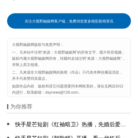
关注大视野融媒网客户端，免费浏览更多精彩新闻资讯
大视野融媒网版权与免责声明：
一、凡本站中注明“来源：大视野融媒网”的所有文字、图片和音视频，
版权均属大视野融媒网所有，转载时必须注明“来源：大视野融媒网”，
并附上原文链接。
二、凡来源非大视野融媒网的新闻（作品）只代表本网传播该消息，
并不代表赞同其观点。
如因作品内容、版权和其它问题需要同本网联系的，请在见网后30日
内进行，联系邮箱：dsynews@126.com。
为你推荐
快手星芒短剧《红袖暗卫》热播，先婚后爱诠释别样浪漫
快手星芒短剧《朝歌赋》开播，看一代妖后与心机皇上极限拉扯