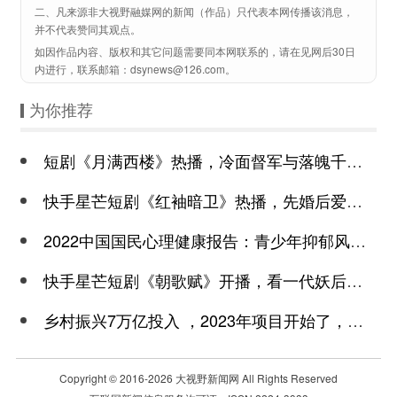
二、凡来源非大视野融媒网的新闻（作品）只代表本网传播该消息，
并不代表赞同其观点。
如因作品内容、版权和其它问题需要同本网联系的，请在见网后30日
内进行，联系邮箱：dsynews@126.com。
为你推荐
短剧《月满西楼》热播，冷面督军与落魄千金谱写民国传奇
快手星芒短剧《红袖暗卫》热播，先婚后爱诠释别样浪漫
2022中国国民心理健康报告：青少年抑郁风险高于成年
快手星芒短剧《朝歌赋》开播，看一代妖后与心机皇上极限拉扯
乡村振兴7万亿投入 ，2023年项目开始了，总有一个适合你
Copyright © 2016-
2026 大视野新闻网 All Rights Reserved