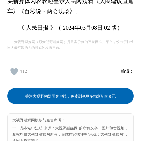
关新媒体内容欢迎登录人民网观看《人民建议直通
车》《百秒说・两会现场》。
《 人民日报 》（ 2024年03月08日 02 版）
大视野融媒网（原大视野新闻网）是最富价值的互联网推广平台，致力于打造
国内最有影响力的融媒体发布平台。
412
编辑：
关注大视野融媒网客户端，免费浏览更多精彩新闻资讯
大视野融媒网版权与免责声明：
一、凡本站中注明“来源：大视野融媒网”的所有文字、图片和音视频，
版权均属大视野融媒网所有，转载时必须注明“来源：大视野融媒网”，
并附上原文链接。