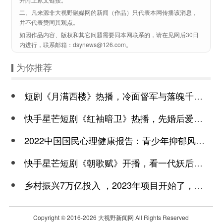
二、凡来源非大视野融媒网的新闻（作品）只代表本网传播该消息，
并不代表赞同其观点。
如因作品内容、版权和其它问题需要同本网联系的，请在见网后30日
内进行，联系邮箱：dsynews@126.com。
为你推荐
短剧《月满西楼》热播，冷面督军与落魄千金谱写民国传奇
快手星芒短剧《红袖暗卫》热播，先婚后爱诠释别样浪漫
2022中国国民心理健康报告：青少年抑郁风险高于成年
快手星芒短剧《朝歌赋》开播，看一代妖后与心机皇上极限拉扯
乡村振兴7万亿投入 ，2023年项目开始了，总有一个适合你
Copyright © 2016-
2026 大视野新闻网 All Rights Reserved